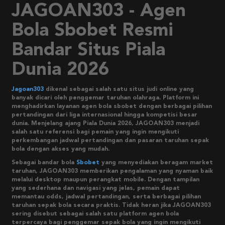
JAGOAN303 - Agen
Bola Sbobet Resmi
Bandar Situs Piala
Dunia 2026
Jagoan303
dikenal sebagai salah satu situs judi online yang
banyak dicari oleh penggemar taruhan olahraga. Platform ini
menghadirkan layanan agen bola sbobet dengan berbagai pilihan
pertandingan dari liga internasional hingga kompetisi besar
dunia. Menjelang ajang Piala Dunia 2026, JAGOAN303 menjadi
salah satu referensi bagi pemain yang ingin mengikuti
perkembangan jadwal pertandingan dan pasaran taruhan sepak
bola dengan akses yang mudah.
Sebagai bandar bola
Sbobet
yang menyediakan beragam market
taruhan, JAGOAN303 memberikan pengalaman yang nyaman baik
melalui desktop maupun perangkat mobile. Dengan tampilan
yang sederhana dan navigasi yang jelas, pemain dapat
memantau odds, jadwal pertandingan, serta berbagai pilihan
taruhan sepak bola secara praktis. Tidak heran jika JAGOAN303
sering disebut sebagai salah satu platform agen bola
terpercaya bagi penggemar sepak bola yang ingin mengikuti