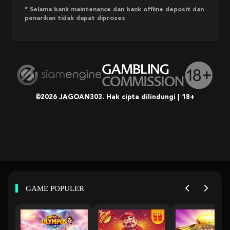
* Selama bank maintenance dan bank offline deposit dan
penarikan tidak dapat diproses
©2026 JAGOAN303. Hak cipta dilindungi | 18+
GAME POPULER