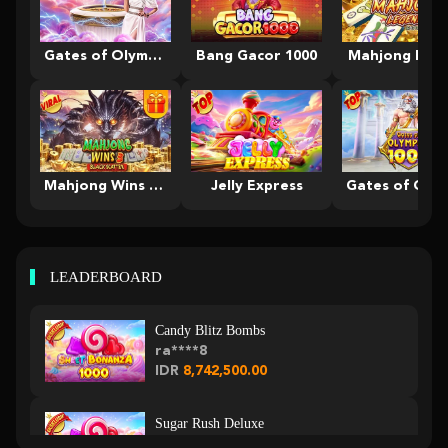
Gates of Olympus Roulette
Bang Gacor 1000
Mahjong Leg
Mahjong Wins 3 – Black Scatter
Jelly Express
LEADERBOARD
Candy Blitz Bombs
ra****8
IDR
8,742,500.00
Sugar Rush Deluxe
di****3