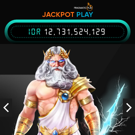
JACKPOT
PLAY
IDR
12,731,524,129
Previous
Ne