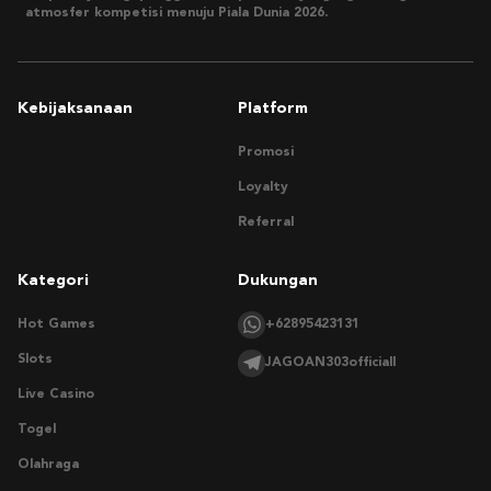
atmosfer kompetisi menuju Piala Dunia 2026.
Kebijaksanaan
Platform
Promosi
Loyalty
Referral
Kategori
Dukungan
Hot Games
+62895423131
Slots
JAGOAN303officiall
Live Casino
Togel
Olahraga