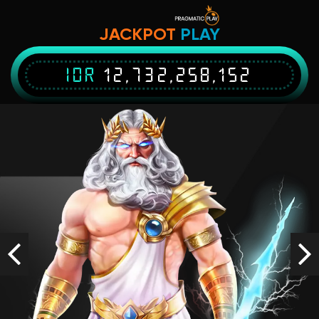
JACKPOT
PLAY
IDR
12,732,258,152
Previous
Ne