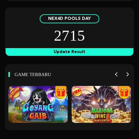
IDR
7,518,900.00
NEX4D POOLS DAY
Zeus Thunder Reels
ar****6
2715
IDR
6,984,300.00
Update Result
GAME TERBARU