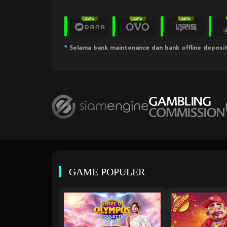
* Selama bank maintenance dan bank offline deposi
GAME POPULER