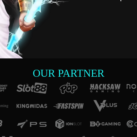
OUR PARTNER