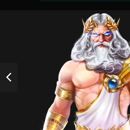
Previous