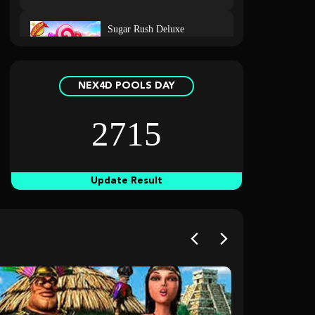
Sugar Rush Deluxe
di****3
Tokyo Drift Nitro
FORTUNE GARUDA 50
IDR
7,518,900.00
NEX4D POOLS DAY
Zeus Thunder Reels
ar****6
2715
IDR
6,984,300.00
Wild Bandito
Duck Hunters
Update Result