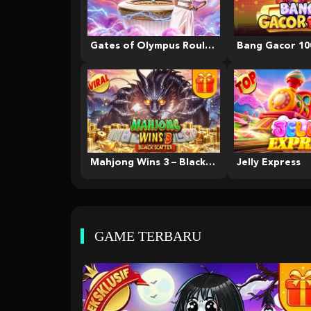
Gates of Olympus Roulette
Bang Gacor 10
Mahjong Wins 3 – Black Scatter
Jelly Express
GAME TERBARU