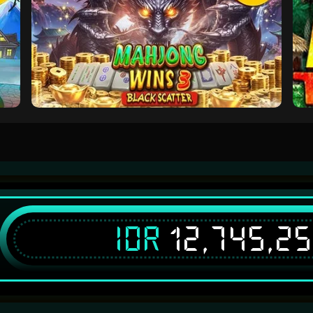
IDR
12,745,2