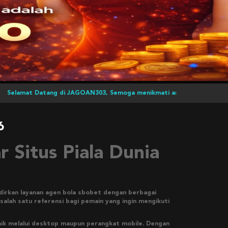
at Datang di JAGOAN303, Semoga menikmati artikel yang kami buat ini
6
Situs Piala Dunia
hadirkan layanan agen bola sbobet dengan berbagai
 salah satu referensi bagi pemain yang ingin mengikuti
 melalui desktop maupun perangkat mobile. Dengan