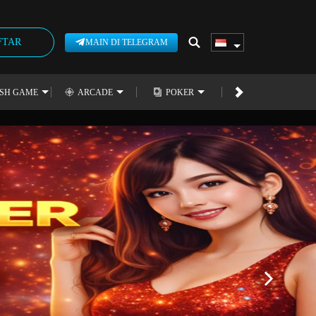
FTAR
MAIN DI TELEGRAM
SH GAME
ARCADE
POKER
E-SPORTS