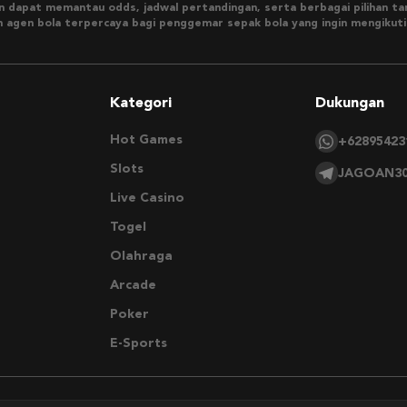
n dapat memantau odds, jadwal pertandingan, serta berbagai pilihan tar
 agen bola terpercaya bagi penggemar sepak bola yang ingin mengikuti 
Kategori
Dukungan
Hot Games
+62895423
Slots
JAGOAN303
Live Casino
Togel
Olahraga
Arcade
Poker
E-Sports