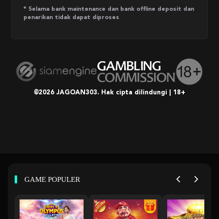
* Selama bank maintenance dan bank offline deposit dan
penarikan tidak dapat diproses
©2026 JAGOAN303. Hak cipta dilindungi | 18+
GAME POPULER