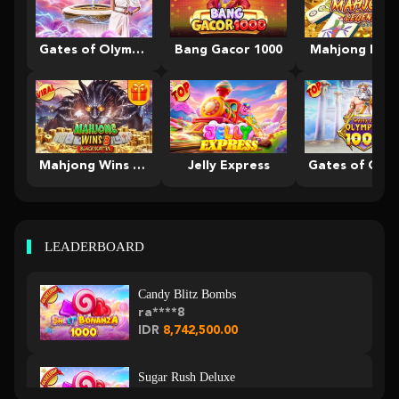
Gates of Olympus Roulette
Bang Gacor 1000
Mahjong Leg
Mahjong Wins 3 – Black Scatter
Jelly Express
LEADERBOARD
Candy Blitz Bombs
ra****8
IDR
8,742,500.00
Sugar Rush Deluxe
di****3