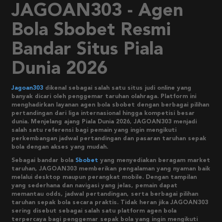
JAGOAN303 - Agen
Bola Sbobet Resmi
Bandar Situs Piala
Dunia 2026
Jagoan303
dikenal sebagai salah satu situs judi online yang
banyak dicari oleh penggemar taruhan olahraga. Platform ini
menghadirkan layanan agen bola sbobet dengan berbagai pilihan
pertandingan dari liga internasional hingga kompetisi besar
dunia. Menjelang ajang Piala Dunia 2026, JAGOAN303 menjadi
salah satu referensi bagi pemain yang ingin mengikuti
perkembangan jadwal pertandingan dan pasaran taruhan sepak
bola dengan akses yang mudah.
Sebagai bandar bola
Sbobet
yang menyediakan beragam market
taruhan, JAGOAN303 memberikan pengalaman yang nyaman baik
melalui desktop maupun perangkat mobile. Dengan tampilan
yang sederhana dan navigasi yang jelas, pemain dapat
memantau odds, jadwal pertandingan, serta berbagai pilihan
taruhan sepak bola secara praktis. Tidak heran jika JAGOAN303
sering disebut sebagai salah satu platform agen bola
terpercaya bagi penggemar sepak bola yang ingin mengikuti