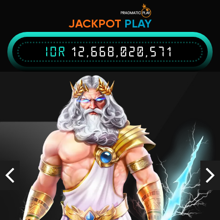
JACKPOT
PLAY
IDR
12,668,020,571
Previous
Ne